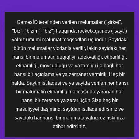
GamesİO tərəfindən verilən məlumatlar ("şirkət",
"biz", "bizim", "biz") haqqında rocketx.games ("sayt")
yalnız ümumi məlumat məqsədləri üçündür. Saytdakı
bütün məlumatlar vicdanla verilir, lakin saytdakı hər
hansı bir məlumatın dəqiqliyi, adekvatlığı, etibarlılığı,
etibarlılığı, mövcudluğu və ya tamlığı ilə bağlı hər
hansı bir açıqlama və ya zəmanət vermirik. Heç bir
halda, Saytın istifadəsi və ya saytda verilən hər hansı
bir məlumatın etibarlılığı nəticəsində yaranan hər
hansı bir zərər və ya zərər üçün Sizə heç bir
məsuliyyət daşımırıq. saytdan istifadə edirsiniz və
saytdakı hər hansı bir məlumata yalnız öz riskinizə
etibar edirsiniz.