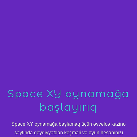
Space XY oynamağa
başlayırıq
Space XY oynamağa başlamaq üçün əvvəlcə kazino
saytında qeydiyyatdan keçməli və oyun hesabınızı