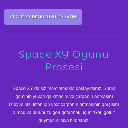
SPACE XY DEMOSUNU OYNAYIN
Space XY Oyunu
Prosesi
Space XY-də siz mərc etməklə başlayırsınız. Sonra
gəminin yuxarı qalxmasını və çarpanın artmasını
izləyirsiniz. İstənilən vaxt çarpanın artmasının qarşısını
almaq və pulunuzu geri götürmək üçün “Geri götür”
düyməsini sıxa bilərsiniz.