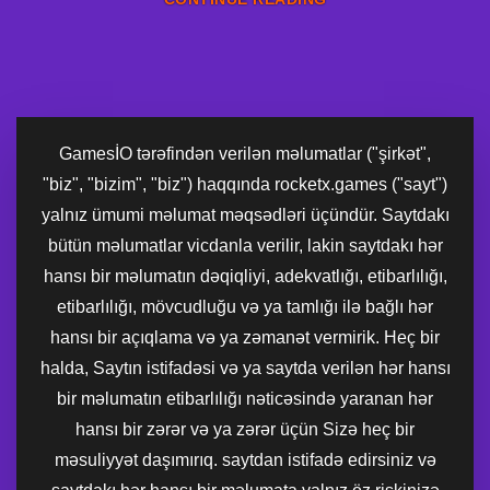
GamesİO tərəfindən verilən məlumatlar ("şirkət",
"biz", "bizim", "biz") haqqında rocketx.games ("sayt")
yalnız ümumi məlumat məqsədləri üçündür. Saytdakı
bütün məlumatlar vicdanla verilir, lakin saytdakı hər
hansı bir məlumatın dəqiqliyi, adekvatlığı, etibarlılığı,
etibarlılığı, mövcudluğu və ya tamlığı ilə bağlı hər
hansı bir açıqlama və ya zəmanət vermirik. Heç bir
halda, Saytın istifadəsi və ya saytda verilən hər hansı
bir məlumatın etibarlılığı nəticəsində yaranan hər
hansı bir zərər və ya zərər üçün Sizə heç bir
məsuliyyət daşımırıq. saytdan istifadə edirsiniz və