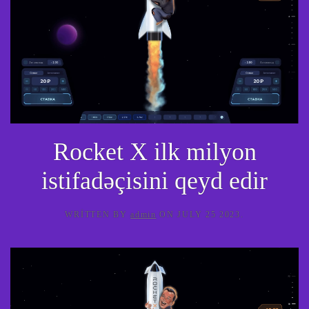
Rocket X ilk milyon
istifadəçisini qeyd edir
WRITTEN BY
admin
ON
JULY 25 2023
.