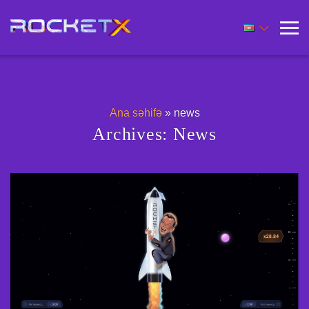
Ana səhifə
»
news
Archives:
News