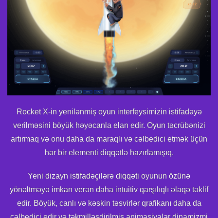
Rocket X-in yenilənmiş oyun interfeysimizin istifadəyə
verilməsini böyük həyəcanla elan edir. Oyun təcrübənizi
artırmaq və onu daha da maraqlı və cəlbedici etmək üçün
hər bir elementi diqqətlə hazırlamışıq.
Yeni dizayn istifadəçilərə diqqəti oyunun özünə
yönəltməyə imkan verən daha intuitiv qarşılıqlı əlaqə təklif
edir. Böyük, canlı və kəskin təsvirlər qrafikanı daha da
cəlbedici edir və təkmilləşdirilmiş animasiyalar dinamizmi