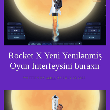
Rocket X Yeni Yenilənmiş
Oyun İnterfeysini buraxır
WRITTEN BY
admin
ON
JULY 25 2023
.