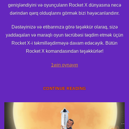
genişləndiyini və oyunçuların Rocket X dünyasına necə
dərindən qərq olduqlarını görmək bizi həyəcanlandırır.
Dəstəyinizə və etibarınıza görə təşəkkür olaraq, sizə
yaddaqalan və maraqlı oyun təcrübəsi təqdim etmək üçün
Rocket X-i təkmilləşdirməyə davam edəcəyik. Bütün
Rocket X komandasından təşəkkürlər!
1win oynayın
CONTINUE READING