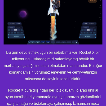
Bu gün qeyd etmək üçün bir səbəbimiz var! Rocket X bir
milyonuncu istifadəçimizi salamlayaraq böyük bir
mərhələyə çatdığımızı elan etməkdən məmnundur. Bu uğur
komandamızın yorulmaz əməyinin və cəmiyyətimizin
müstəsna dəstəyinin təzahürüdür.
Rocket X buraxılışından bəri biz davamlı olaraq unikal
oyun təcrübələri yaratmaqla oyunçularımızın gözləntilərini
qarşılamağa və üstələməyə çalışmışıq. İcmamızın necə