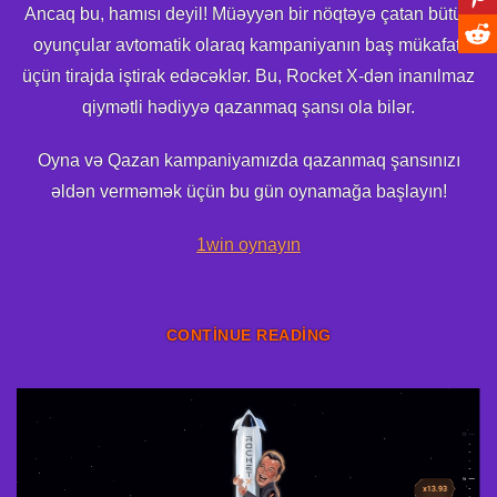
Ancaq bu, hamısı deyil! Müəyyən bir nöqtəyə çatan bütün
oyunçular avtomatik olaraq kampaniyanın baş mükafatı
üçün tirajda iştirak edəcəklər. Bu, Rocket X-dən inanılmaz
qiymətli hədiyyə qazanmaq şansı ola bilər.
Oyna və Qazan kampaniyamızda qazanmaq şansınızı
əldən verməmək üçün bu gün oynamağa başlayın!
1win oynayın
CONTINUE READING