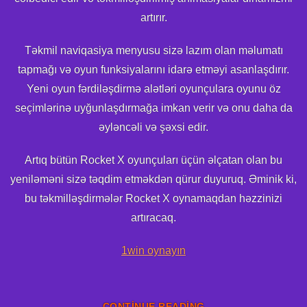
artırır.
Təkmil naviqasiya menyusu sizə lazım olan məlumatı
tapmağı və oyun funksiyalarını idarə etməyi asanlaşdırır.
Yeni oyun fərdiləşdirmə alətləri oyunçulara oyunu öz
seçimlərinə uyğunlaşdırmağa imkan verir və onu daha da
əyləncəli və şəxsi edir.
Artıq bütün Rocket X oyunçuları üçün əlçatan olan bu
yeniləməni sizə təqdim etməkdən qürur duyuruq. Əminik ki,
bu təkmilləşdirmələr Rocket X oynamaqdan həzzinizi
artıracaq.
1win oynayın
CONTINUE READING