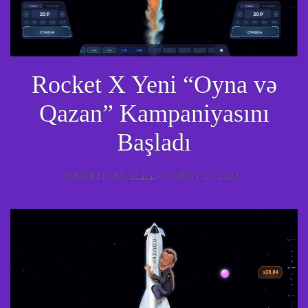
Rocket X Yeni “Oyna və
Qazan” Kampaniyasını
Başladı
WRITTEN BY
admin
ON
JULY 25 2023
.