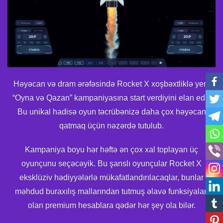
Həyəcan və dram ərəfəsində Rocket X xoşbəxtliklə yeni
“Oyna və Qazan” kampaniyasına start verdiyini elan edir.
Bu unikal hadisə oyun təcrübənizə daha çox həyəcan
qatmaq üçün nəzərdə tutulub.
Kampaniya boyu hər həftə ən çox xal toplayan üç
oyunçunu seçəcəyik. Bu şanslı oyunçular Rocket X
eksklüziv hədiyyələrlə mükafatlandırılacaqlar, bunlar
məhdud buraxılış mallarından tutmuş əlavə funksiyaları
olan premium hesablara qədər hər şey ola bilər.