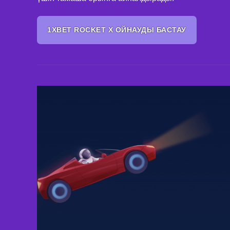
1XBET ROCKET X ОЙНАУДЫ БАСТАУ