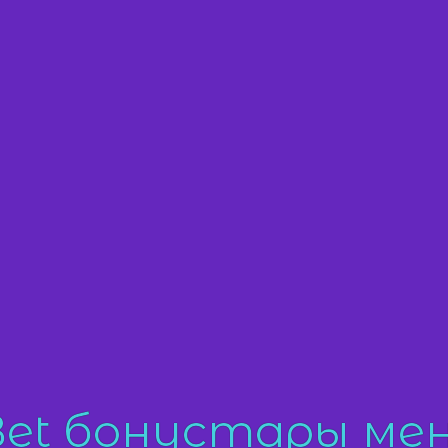
1xBet бонустары ме