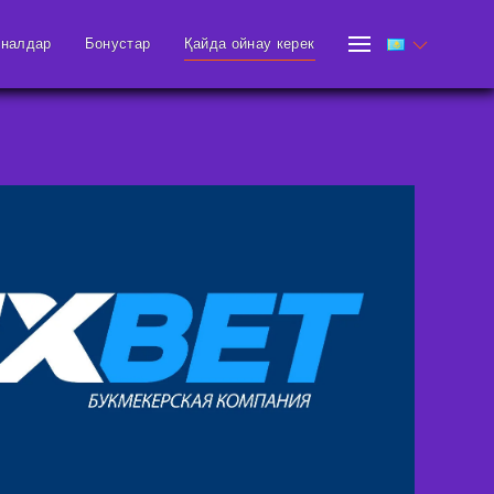
гналдар
Бонустар
Қайда ойнау керек