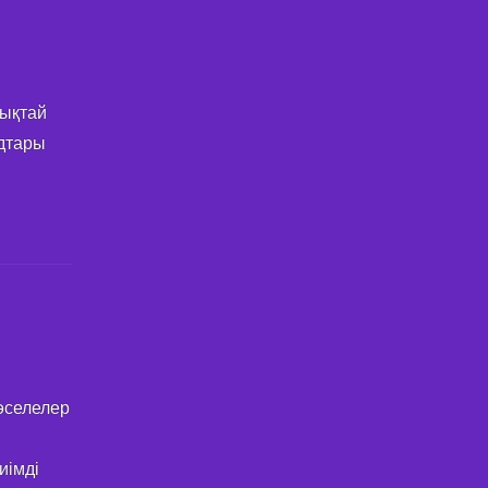
лықтай
одтары
әселелер
иімді