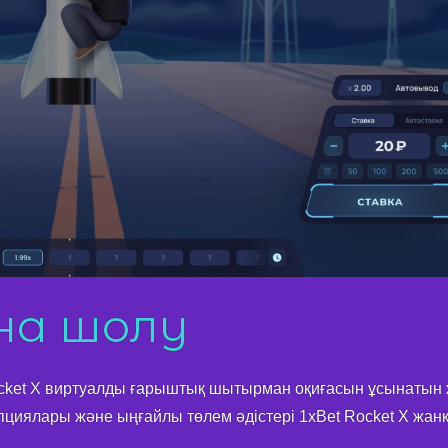
ына шолу
Rocket X виртуалды ғарыштық шытырман оқиғасын ұсынатын 
циялары және ыңғайлы төлем әдістері 1xBet Rocket X жан