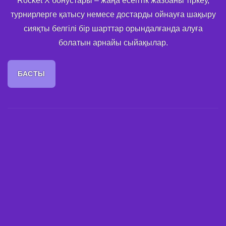
Rocket X бонустары – жаңа есептік жазбаны тіркеу,
турнирлерге қатысу немесе достарды ойнауға шақыру
сияқты белгілі бір шарттар орындалғанда алуға
болатын арнайы сыйақылар.
БАСТЫ