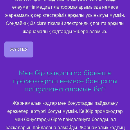
әлеуметтік медиа платформаларымызда немесе
жарнамалық серіктестеріміз арқылы ұсынылуы мүмкін.
Сондай-ақ біз сізге тікелей электрондық пошта арқылы
жарнамалық кодтарды жібере аламыз.
ЖҮКТЕУ
Мен бір уақытта бірнеше
промокодты немесе бонусты
пайдалана аламын ба?
Жарнамалық кодтар мен бонустарды пайдалану
ережелері әртүрлі болуы мүмкін. Кейбір промокодтар
мен бонустарды бірге пайдалануға болады, ал
басқаларын пайдалана алмайды. Жарнамалық кодтың