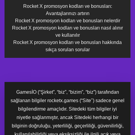
Rocket X promosyon kodları ve bonusları:
Avantajlarınızı artırın
Rocket X promosyon kodları ve bonusları nelerdir
Rocket X promosyon kodları ve bonusları nasıl alınır
ve kullanılır
Rocket X promosyon kodları ve bonusları hakkında
sıkça sorulan sorular
GamesİO (“Şirket”, “biz”, “bizim”, “biz”) tarafından
sağlanan bilgiler rocketx.games (“Site") sadece genel
bilgilendirme amaçlıdır. Sitedeki tüm bilgiler iyi
niyetle sağlanmıştır, ancak Sitedeki herhangi bir
bilginin doğruluğu, yeterliliği, geçerliliği, güvenilirliği,
kullanılabilirliği veya eksiksizliği ile ilgili açık veya