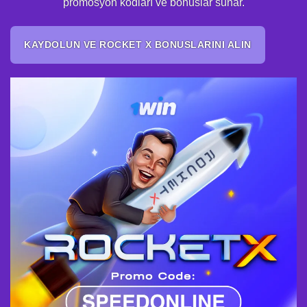
promosyon kodları ve bonuslar sunar.
KAYDOLUN VE ROCKET X BONUSLARINI ALIN