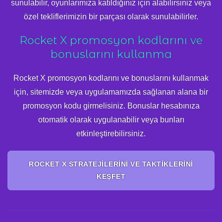
sunulabilir, oyunlarımıza katıldığınız için alabilirsiniz veya
özel tekliflerimizin bir parçası olarak sunulabilirler.
Rocket X promosyon kodlarını ve
bonuslarını kullanma
Rocket X promosyon kodlarını ve bonuslarını kullanmak
için, sitemizde veya uygulamamızda sağlanan alana bir
promosyon kodu girmelisiniz. Bonuslar hesabınıza
otomatik olarak uygulanabilir veya bunları
etkinleştirebilirsiniz.
ROCKET X STRATEJILERINI VE TAKTIKLERINI
KEŞFET