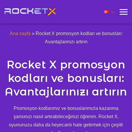
Ana sayfa
»
Rocket X promosyon kodları ve bonusları:
Avantajlarınızı artırın
Rocket X promosyon
kodları ve bonusları:
Avantajlarınızı artırın
Promosyon kodlarımız ve bonuslarımızla kazanma
şansınızı nasıl artırabileceğinizi öğrenin. Rocket X,
oyununuzu daha da heyecanlı hale getirmek için çeşitli