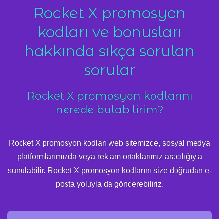
Rocket X promosyon
kodları ve bonusları
hakkında sıkça sorulan
sorular
Rocket X promosyon kodlarını
nerede bulabilirim?
Rocket X promosyon kodları web sitemizde, sosyal medya
platformlarımızda veya reklam ortaklarımız aracılığıyla
sunulabilir. Rocket X promosyon kodlarını size doğrudan e-
posta yoluyla da gönderebiliriz.