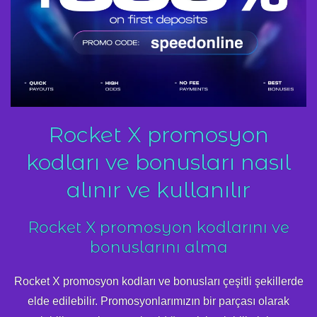
Rocket X promosyon
kodları ve bonusları nasıl
alınır ve kullanılır
Rocket X promosyon kodlarını ve
bonuslarını alma
Rocket X promosyon kodları ve bonusları çeşitli şekillerde
elde edilebilir. Promosyonlarımızın bir parçası olarak