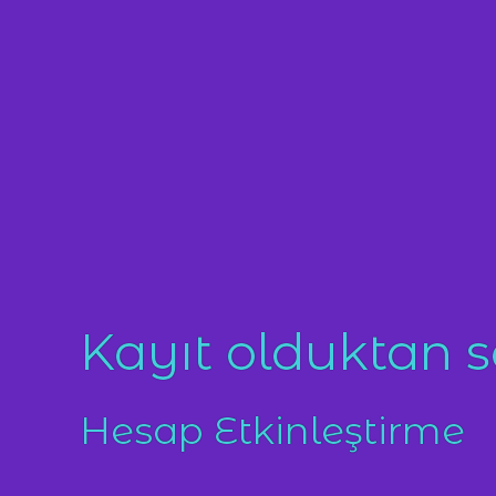
Kayıt olduktan 
Hesap Etkinleştirme