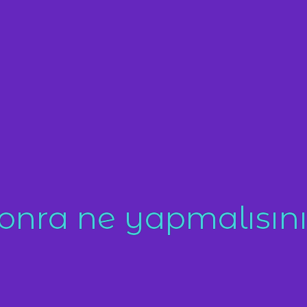
sonra ne yapmalısın