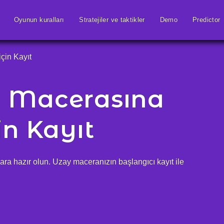
Oyunun kuralları
Stratejiler ve taktikler
Demo
Predictor
çin Kayıt
y Macerasına
in Kayıt
lara hazır olun. Uzay maceranızın başlangıcı kayıt ile