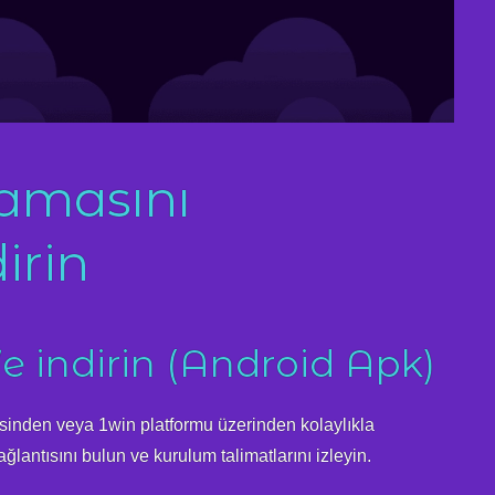
amasını
irin
 indirin (Android Apk)
esinden veya 1win platformu üzerinden kolaylıkla
lantısını bulun ve kurulum talimatlarını izleyin.