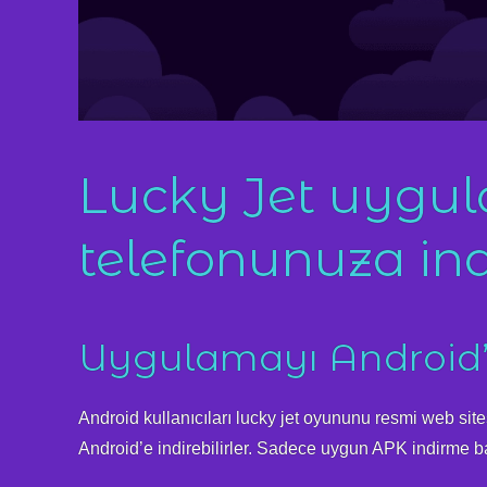
Lucky Jet uygul
telefonunuza ind
Uygulamayı Android’e
Android kullanıcıları lucky jet oyununu resmi web sit
Android’e indirebilirler. Sadece uygun APK indirme bağ