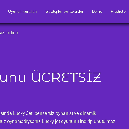
Oyunun kuralları
Stratejiler ve taktikler
Demo
Predictor
z indirin
nunu ÜCRETSİZ
yasında Lucky Jet, benzersiz oynanışı ve dinamik
enüz oynamadıysanız Lucky jet oyununu indirip unutulmaz