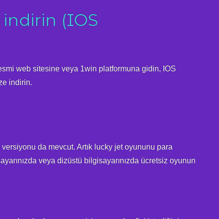
indirin (IOS
esmi web sitesine veya 1win platformuna gidin, IOS
 indirin.
versiyonu da mevcut. Artık lucky jet oyununu para
sayarınızda veya dizüstü bilgisayarınızda ücretsiz oyunun