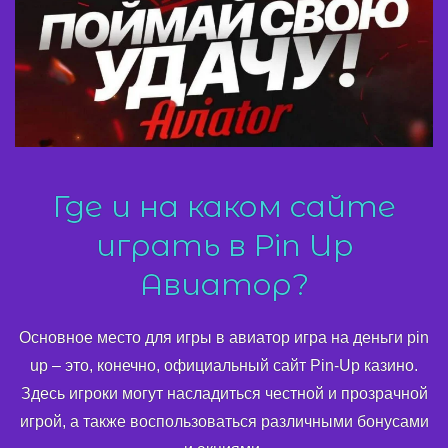
Где и на каком сайте
играть в Pin Up
Авиатор?
Основное место для игры в авиатор игра на деньги pin
up – это, конечно, официальный сайт Pin-Up казино.
Здесь игроки могут насладиться честной и прозрачной
игрой, а также воспользоваться различными бонусами