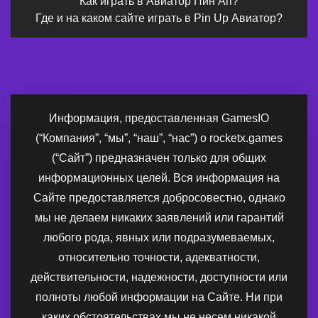
Как играть в Авиатор Пин Ап?
Где и на каком сайте играть в Pin Up Авиатор?
Информация, предоставленная GamesIO
(“Компания”, “мы”, “наш”, “нас”) о rocketx.games
(“Сайт”) предназначен только для общих
информационных целей. Вся информация на
Сайте предоставляется добросовестно, однако
мы не делаем никаких заявлений или гарантий
любого рода, явных или подразумеваемых,
относительно точности, адекватности,
действительности, надежности, доступности или
полноты любой информации на Сайте. Ни при
каких обстоятельствах мы не несем никакой