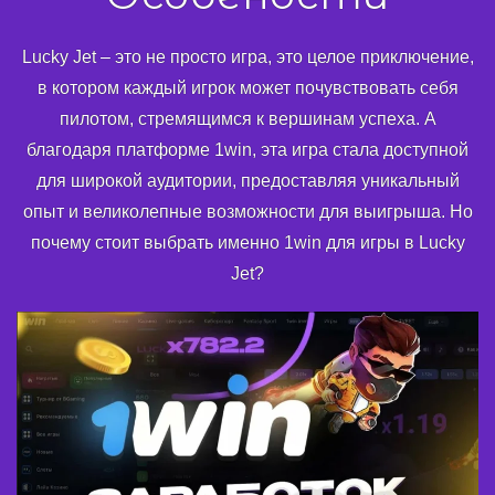
Lucky Jet – это не просто игра, это целое приключение,
в котором каждый игрок может почувствовать себя
пилотом, стремящимся к вершинам успеха. А
благодаря платформе 1win, эта игра стала доступной
для широкой аудитории, предоставляя уникальный
опыт и великолепные возможности для выигрыша. Но
почему стоит выбрать именно 1win для игры в Lucky
Jet?