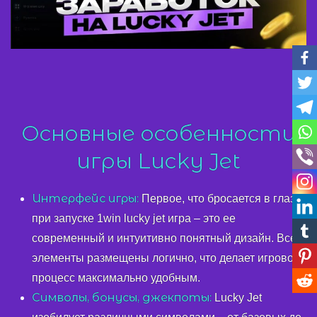
Основные особенности
игры Lucky Jet
Интерфейс игры:
Первое, что бросается в глаза
при запуске 1win lucky jet игра – это ее
современный и интуитивно понятный дизайн. Все
элементы размещены логично, что делает игровой
процесс максимально удобным.
Символы, бонусы, джекпоты:
Lucky Jet