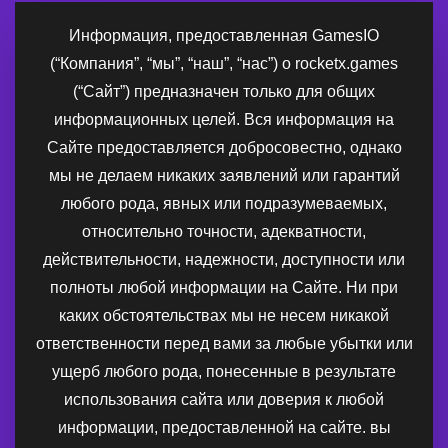
Информация, предоставленная GamesIO
(“Компания”, “мы”, “наш”, “нас”) о rocketx.games
(“Сайт”) предназначен только для общих
информационных целей. Вся информация на
Сайте предоставляется добросовестно, однако
мы не делаем никаких заявлений или гарантий
любого рода, явных или подразумеваемых,
относительно точности, адекватности,
действительности, надежности, доступности или
полноты любой информации на Сайте. Ни при
каких обстоятельствах мы не несем никакой
ответственности перед вами за любые убытки или
ущерб любого рода, понесенные в результате
использования сайта или доверия к любой
информации, предоставленной на сайте. вы