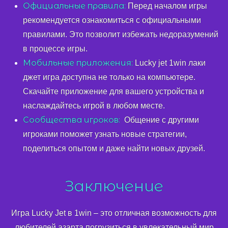
Официальные правила:
Перед началом игры
рекомендуется ознакомиться с официальными
правилами. Это позволит избежать недоразумений
в процессе игры.
Мобильные приложения:
Lucky jet 1win лаки
джет игра доступна не только на компьютере.
Скачайте приложение для вашего устройства и
наслаждайтесь игрой в любом месте.
Сообщества игроков:
Общение с другими
игроками поможет узнать новые стратегии,
поделиться опытом и даже найти новых друзей.
Заключение
Игра Lucky Jet в 1win – это отличная возможность для
любителей азарта погрузиться в увлекательный мир