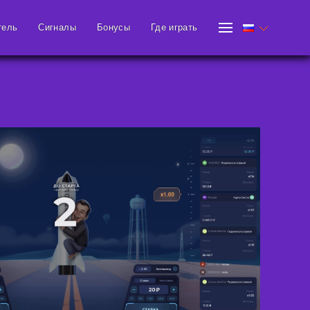
тель
Сигналы
Бонусы
Где играть