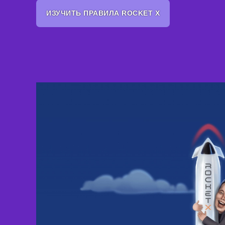
ИЗУЧИТЬ ПРАВИЛА ROCKET X