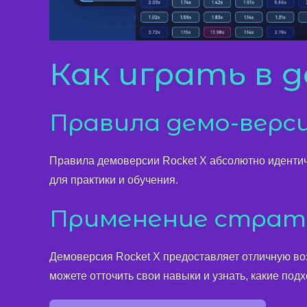
Как играть в д
Правила демо-верс
Правила демоверсии Rocket X абсолютно иденти
для практики и обучения.
Применение страте
Демоверсия Rocket X предоставляет отличную во
можете отточить свои навыки и узнать, какие по