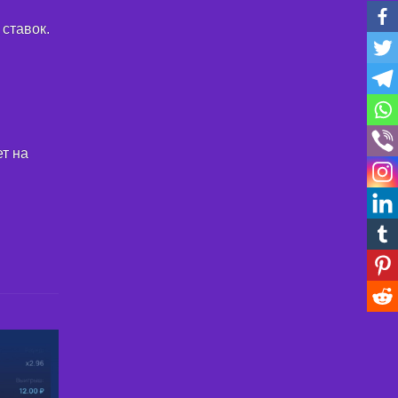
 ставок.
ет на