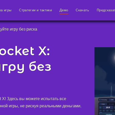
ла игры
Стратегии и тактики
Демо
Скачать
Предсказа
уйте игру без риска
cket X:
гру без
 X! Здесь вы можете испытать все
ной игры, не рискуя реальными деньгами.