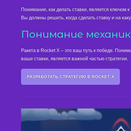
Понимание, как делать ставки, является ключом к 
Вы должны решить, когда сделать ставку и на как
Понимание механи
Ракета в Rocket X – это ваш путь к победе. Понима
ваши ставки, является важной частью стратегии.
РАЗРАБОТАТЬ СТРАТЕГИЮ В ROCKET X