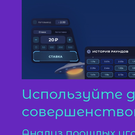
Используйте д
совершенствов
Анализ прошлых иг