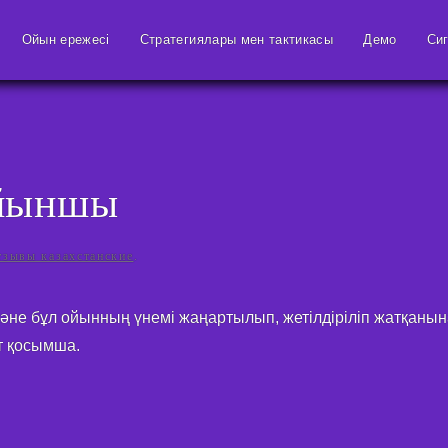
Ойын ережесі
Стратегиялары мен тактикасы
Демо
Си
ойыншы
тзывы казахстанские
.
әне бұл ойынның үнемі жаңартылып, жетілдіріліп жатқан
т қосымша.