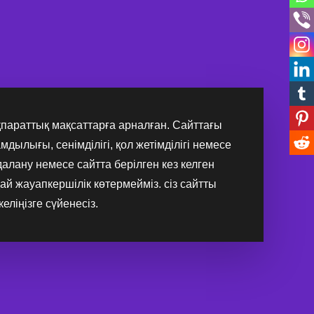
 ақпараттық мақсаттарға арналған. Сайттағы
амдылығы, сенімділігі, қол жетімділігі немесе
алану немесе сайтта берілген кез келген
ай жауапкершілік көтермейміз. сіз сайтты
еліңізге сүйенесіз.