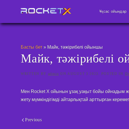
Ұқсас ойындар
Басты бет
»
Майк, тәжірибелі ойыншы
Майк, тәжірибелі 
WRITTEN BY
admin
ON
AUGUST 3 2023
. POSTED IN
О
Мен Rocket X ойынын ұзақ уақыт бойы ойнадым ж
жету мүмкіндігімді айтарлықтай арттырған кереме
Previous