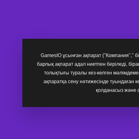
GamesIO ұсынған ақпарат ("Компания"," біз
барлық ақпарат адал ниетпен беріледі, бірақ 
толықтығы туралы кез-келген мәлімдеме 
ақпаратқа сену нәтижесінде туындаған ке
қолданасыз және са