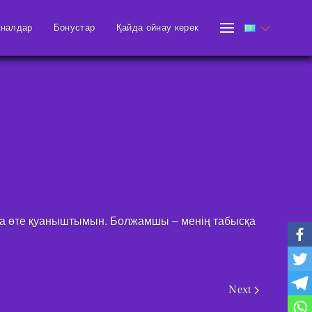
гналдар
Бонустар
Қайда ойнау керек
ына өте қуаныштымын. Болжамшы – менің табысқа
Next