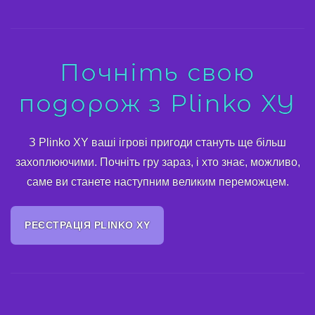
Почніть свою
подорож з Plinko XY
З Plinko XY ваші ігрові пригоди стануть ще більш
захоплюючими. Почніть гру зараз, і хто знає, можливо,
саме ви станете наступним великим переможцем.
РЕЄСТРАЦІЯ PLINKO XY