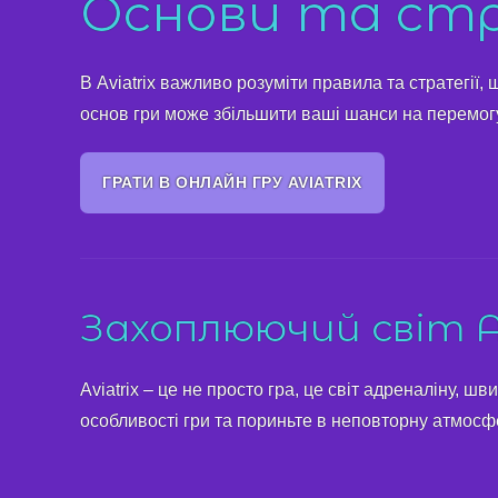
Основи та стра
В Aviatrix важливо розуміти правила та стратегії,
основ гри може збільшити ваші шанси на перемогу
ГРАТИ В ОНЛАЙН ГРУ AVIATRIX
Захоплюючий світ Av
Aviatrix – це не просто гра, це світ адреналіну, ш
особливості гри та пориньте в неповторну атмосфе