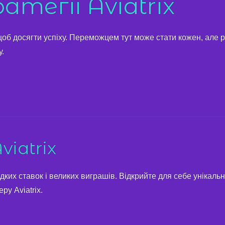
тегії Aviatrix
 щоб досягти успіху. Переможцем тут може стати кожен, але 
.
iatrix
видких ставок і великих виграшів. Відкрийте для себе унікальн
ру Aviatrix.