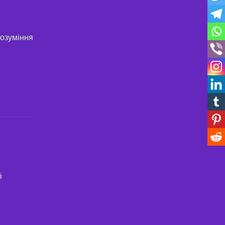
розуміння
і