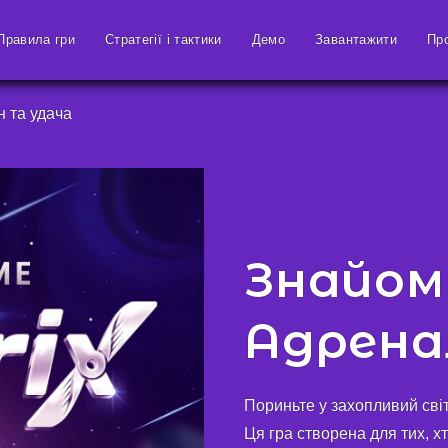
Правила гри
Стратегії і тактики
Демо
Завантажити
Пр
н та удача
Знайомт
Адрена
Пориньте у захопливий світ 
Ця гра створена для тих, х