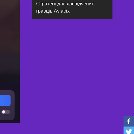
Стратегії для досвідчених
гравців Aviatrix