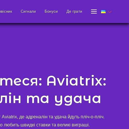
овісник
Сигнали
Бонуси
Де грати
еся: Aviatrix:
лін та удача
Aviatrix, де адреналін та удача йдуть пліч-о-пліч.
то любить швидкі ставки та великі виграші.