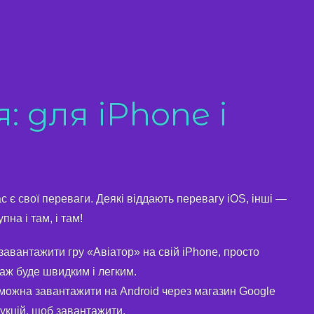
 для iPhone і
с є свої переваги. Деякі віддають перевагу iOS, інші —
на і там, і там!
 завантажити гру «Авіатор» на свій iPhone, просто
таж буде швидким і легким.
 можна завантажити на Android через магазин Google
рукцій, щоб завантажити.