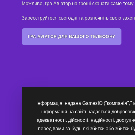
Можливо, гра Авіатор на гроші скачати саме том
Зареєструйтеся сьогодні та розпочніть свою захопл
ГРА AVIATOR ДЛЯ ВАШОГО ТЕЛЕФОНУ
Інформація, надана GamesIO ("компанія"," м
інформація на сайті надається добросовіс
адекватності, дійсності, надійності, доступ
перед вами за будь-які збитки або збитки б