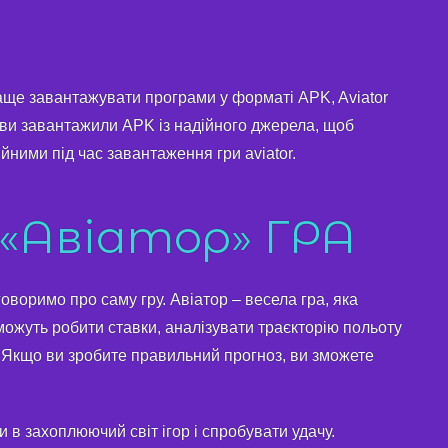
раще завантажувати програми у форматі APK, Aviator
 ви завантажили APK із надійного джерела, щоб
ійними під час завантаження гри aviator.
 «Авіатор» ГРА
говоримо про саму гру. Авіатор – весела гра, яка
і можуть робити ставки, аналізувати траєкторію польоту
. Якщо ви зробите правильний прогноз, ви зможете
 в захоплюючий світ ігор і спробувати удачу.