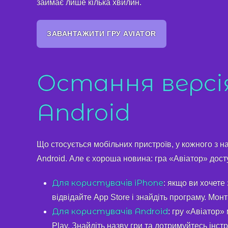
займає лише кілька хвилин.
ЗАВАНТАЖИТИ ГРУ AVIATOR
Остання версія:
Android
Що стосується мобільних пристроїв, у кожного з на
Android. Але є хороша новина: гра «Авіатор» доступ
Для користувачів iPhone
: якщо ви хочете
відвідайте App Store і знайдіть програму. Мон
Для користувачів Android
: гру «Авіатор»
Play. Знайдіть назву гри та дотримуйтесь інст