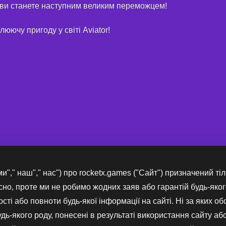
у ви станете наступним великим переможцем!
юючу пригоду у світі Aviator!
и"," наш"," нас") про rocketx.games ("Сайт") призначений ті
но, проте ми не робимо жодних заяв або гарантій будь-яког
ності або повноти будь-якої інформації на сайті. Ні за яких о
удь-якого роду, понесені в результаті використання сайту або