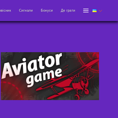
овісник
Сигнали
Бонуси
Де грати