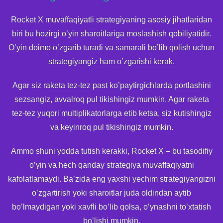
Rocket X muvaffaqiyatli strategiyaning asosiy jihatlaridan
biri bu hozirgi o’yin sharoitlariga moslashish qobiliyatidir.
O’yin doimo o’zgarib turadi va samarali bo’lib qolish uchun
strategiyangiz ham o’zgarishi kerak.
Agar siz raketa tez-tez past ko’paytirgichlarda portlashini
sezsangiz, avvalroq pul tikishingiz mumkin. Agar raketa
tez-tez yuqori multiplikatorlarga etib ketsa, siz kutishingiz
va keyinroq pul tikishingiz mumkin.
Ammo shuni yodda tutish kerakki, Rocket X – bu tasodifiy
o’yin va hech qanday strategiya muvaffaqiyatni
kafolatlamaydi. Ba’zida eng yaxshi yechim strategiyangizni
o’zgartirish yoki sharoitlar juda oldindan aytib
bo’lmaydigan yoki xavfli bo’lib qolsa, o’ynashni to’xtatish
bo’lishi mumkin.