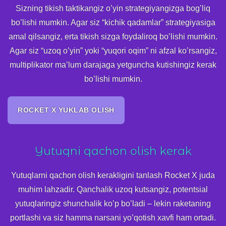
Sizning tikish taktikangiz o’yin strategiyangizga bog’liq
bo’lishi mumkin. Agar siz “kichik qadamlar” strategiyasiga
amal qilsangiz, erta tikish sizga foydaliroq bo’lishi mumkin.
Agar siz “uzoq o’yin” yoki “yuqori oqim” ni afzal ko’rsangiz,
multiplikator ma’lum darajaga yetguncha kutishingiz kerak
bo’lishi mumkin.
ROCKET X YUKLAB OLISH
Yutuqni qachon olish kerak
Yutuqlarni qachon olish kerakligini tanlash Rocket X juda
muhim lahzadir. Qanchalik uzoq kutsangiz, potentsial
yutuqlaringiz shunchalik ko’p bo’ladi – lekin raketaning
portlashi va siz hamma narsani yo’qotish xavfi ham ortadi.