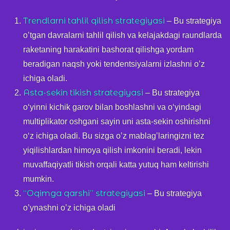
Trendlarni tahlil qilish strategiyasi
– Bu strategiya
o’tgan davralarni tahlil qilish va kelajakdagi raundlarda
raketaning harakatini bashorat qilishga yordam
beradigan naqsh yoki tendentsiyalarni izlashni o’z
ichiga oladi.
Asta-sekin tikish strategiyasi
– Bu strategiya
oʻyinni kichik garov bilan boshlashni va oʻyindagi
multiplikator oshgani sayin uni asta-sekin oshirishni
oʻz ichiga oladi. Bu sizga o’z mablag’laringizni tez
yiqilishlardan himoya qilish imkonini beradi, lekin
muvaffaqiyatli tikish orqali katta yutuq ham keltirishi
mumkin.
“Oqimga qarshi” strategiyasi
– Bu strategiya
o’ynashni o’z ichiga oladi