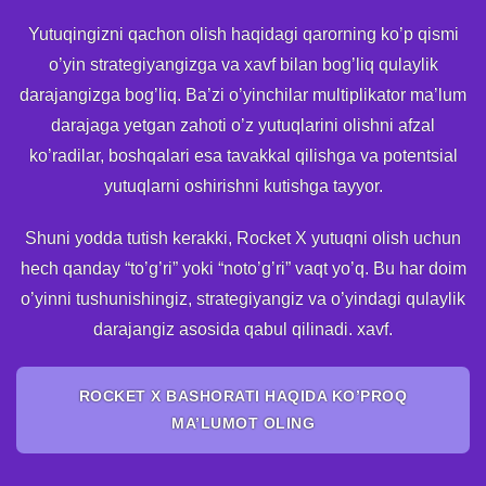
Yutuqingizni qachon olish haqidagi qarorning ko’p qismi
o’yin strategiyangizga va xavf bilan bog’liq qulaylik
darajangizga bog’liq. Ba’zi o’yinchilar multiplikator ma’lum
darajaga yetgan zahoti o’z yutuqlarini olishni afzal
ko’radilar, boshqalari esa tavakkal qilishga va potentsial
yutuqlarni oshirishni kutishga tayyor.
Shuni yodda tutish kerakki, Rocket X yutuqni olish uchun
hech qanday “to’g’ri” yoki “noto’g’ri” vaqt yo’q. Bu har doim
o’yinni tushunishingiz, strategiyangiz va o’yindagi qulaylik
darajangiz asosida qabul qilinadi. xavf.
ROCKET X BASHORATI HAQIDA KO’PROQ
MA’LUMOT OLING