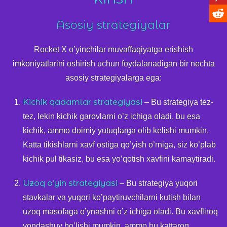
Asosiy strategiyalar
Rocket X o’yinchilar muvaffaqiyatga erishish
imkoniyatlarini oshirish uchun foydalanadigan bir nechta
asosiy strategiyalarga ega:
Kichik qadamlar strategiyasi
– Bu strategiya tez-
tez, lekin kichik garovlarni o’z ichiga oladi, bu esa
kichik, ammo doimiy yutuqlarga olib kelishi mumkin.
Katta tikishlarni xavf ostiga qo’yish o’rniga, siz ko’plab
kichik pul tikasiz, bu esa yo’qotish xavfini kamaytiradi.
Uzoq o’yin strategiyasi
– Bu strategiya yuqori
stavkalar va yuqori ko’paytiruvchilarni kutish bilan
uzoq masofaga o’ynashni o’z ichiga oladi. Bu xavfliroq
yondashuv bo’lishi mumkin, ammo bu kattaroq