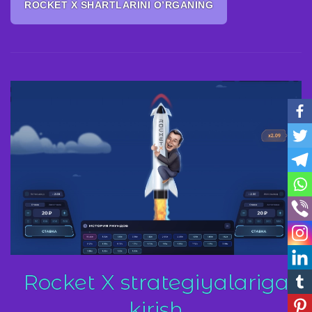
ROCKET X SHARTLARINI O’RGANING
Rocket X strategiyalariga
kirish