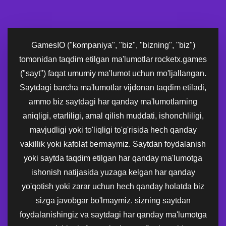
GamesIO ("kompaniya", "biz", "bizning", "biz")
tomonidan taqdim etilgan ma'lumotlar rocketx.games
("sayt") faqat umumiy ma'lumot uchun mo'ljallangan.
Saytdagi barcha ma'lumotlar vijdonan taqdim etiladi,
ammo biz saytdagi har qanday ma'lumotlarning
aniqligi, etarliligi, amal qilish muddati, ishonchliligi,
mavjudligi yoki to'liqligi to'g'risida hech qanday
vakillik yoki kafolat bermaymiz. Saytdan foydalanish
yoki saytda taqdim etilgan har qanday ma'lumotga
ishonish natijasida yuzaga kelgan har qanday
yo'qotish yoki zarar uchun hech qanday holatda biz
sizga javobgar bo'lmaymiz. sizning saytdan
foydalanishingiz va saytdagi har qanday ma'lumotga