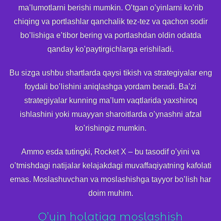
ma’lumotlarni berishi mumkin. O’tgan o’yinlarni ko’rib
chiqing va portlashlar qanchalik tez-tez va qachon sodir
bo’lishiga e’tibor bering va portlashdan oldin odatda
qanday ko’paytirgichlarga erishiladi.
Bu sizga ushbu shartlarda qaysi tikish va strategiyalar eng
foydali bo’lishini aniqlashga yordam beradi. Ba’zi
strategiyalar kunning ma’lum vaqtlarida yaxshiroq
ishlashini yoki muayyan sharoitlarda o’ynashni afzal
ko’rishingiz mumkin.
Ammo esda tutingki, Rocket X – bu tasodif o’yini va
o’tmishdagi natijalar kelajakdagi muvaffaqiyatning kafolati
emas. Moslashuvchan va moslashishga tayyor bo’lish har
doim muhim.
O’yin holatiga moslashish