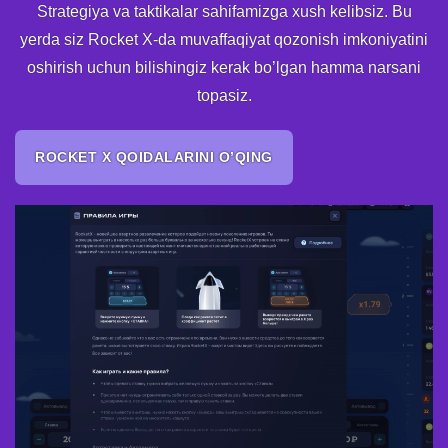
Strategiya va taktikalar sahifamizga xush kelibsiz. Bu
yerda siz Rocket X-da muvaffaqiyat qozonish imkoniyatini
oshirish uchun bilishingiz kerak bo’lgan hamma narsani
topasiz.
ROCKET X QOIDALARINI O’QING