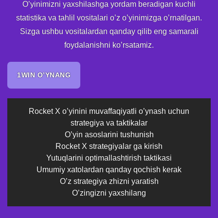
O’yinimizni yaxshilashga yordam beradigan kuchli
statistika va tahlil vositalari o’z o’yinimizga o’rnatilgan.
Sizga ushbu vositalardan qanday qilib eng samarali
foydalanishni ko’rsatamiz.
1WIN O’YNANG
Rocket X o’yinini muvaffaqiyatli o’ynash uchun
strategiya va taktikalar
O’yin asoslarini tushunish
Rocket X strategiyalar ga kirish
Yutuqlarini optimallashtirish taktikasi
Umumiy xatolardan qanday qochish kerak
O’z strategiya zhizni yaratish
O’zingizni yaxshilang