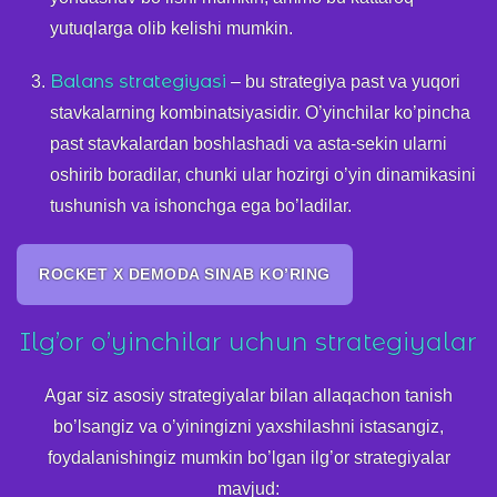
yutuqlarga olib kelishi mumkin.
Balans strategiyasi
– bu strategiya past va yuqori
stavkalarning kombinatsiyasidir. O’yinchilar ko’pincha
past stavkalardan boshlashadi va asta-sekin ularni
oshirib boradilar, chunki ular hozirgi o’yin dinamikasini
tushunish va ishonchga ega bo’ladilar.
ROCKET X DEMODA SINAB KO’RING
Ilg’or o’yinchilar uchun strategiyalar
Agar siz asosiy strategiyalar bilan allaqachon tanish
bo’lsangiz va o’yiningizni yaxshilashni istasangiz,
foydalanishingiz mumkin bo’lgan ilg’or strategiyalar
mavjud: