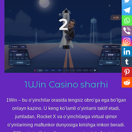
1Win Casino sharhi
1Win – bu o’yinchilar orasida tengsiz obro’ga ega bo’lgan
onlayn kazino. U keng ko’lamli o’yinlarni taklif etadi,
jumladan, Rocket X va o’yinchilarga virtual qimor
o’yinlarining maftunkor dunyosiga kirishga imkon beradi.