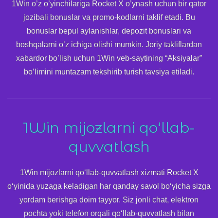
1Win o’z o’yinchilariga Rocket X o’ynash uchun bir qator
jozibali bonuslar va promo-kodlarni taklif etadi. Bu
bonuslar bepul aylanishlar, depozit bonuslari va
boshqalarni o’z ichiga olishi mumkin. Joriy takliflardan
xabardor bo’lish uchun 1Win veb-saytining “Aksiyalar”
bo’limini muntazam tekshirib turish tavsiya etiladi.
1Win mijozlarni qo‘llab-
quvvatlash
1Win mijozlarni qo‘llab-quvvatlash xizmati Rocket X
o‘yinida yuzaga keladigan har qanday savol bo‘yicha sizga
yordam berishga doim tayyor. Siz jonli chat, elektron
pochta yoki telefon orqali qo‘llab-quvvatlash bilan