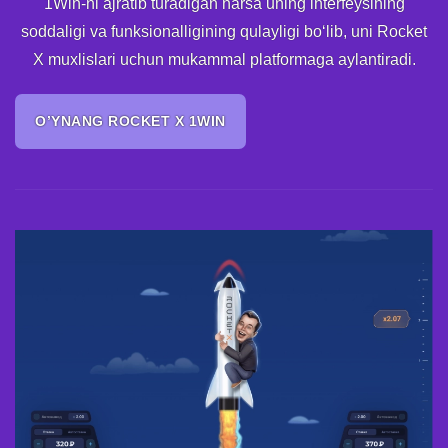
1Win-ni ajratib turadigan narsa uning interfeysining
soddaligi va funksionalligining qulayligi bo‘lib, uni Rocket
X muxlislari uchun mukammal platformaga aylantiradi.
O’YNANG ROCKET X 1WIN