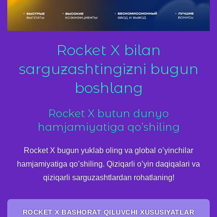
Rocket X bilan
sarguzashtingizni bugun
boshlang
Rocket X butun dunyo
hamjamiyatiga qo’shiling
Rocket X bugun yuklab oling va global o’yinchilar
hamjamiyatiga qo’shiling. Qiziqarli o’yin daqiqalari va
qiziqarli sarguzashtlardan rohatlaning!
ROCKET X BASHORAT QILUVCHI XUSUSIYATLAR