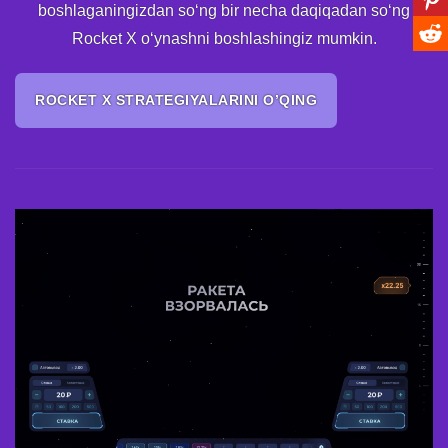
boshlaganingizdan so‘ng bir necha daqiqadan so‘ng
Rocket X o‘ynashni boshlashingiz mumkin.
ROCKET X STRATEGIYALARINI O’QING