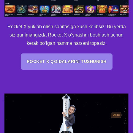
Rocket X yuklab olish sahifasiga xush kelibsiz! Bu yerda
siz qurilmangizda Rocket X oʻynashni boshlash uchun
kerak boʻlgan hamma narsani topasiz.
ROCKET X QOIDALARINI TUSHUNISH