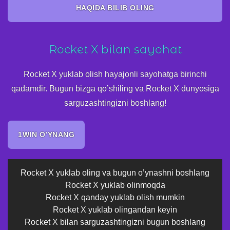
HAQIDA BILIB OLING
Rocket X bilan sayohat
Rocket X yuklab olish hayajonli sayohatga birinchi
qadamdir. Bugun bizga qo’shiling va Rocket X dunyosiga
sarguzashtingizni boshlang!
1WIN O’YNANG
Rocket X yuklab oling va bugun o’ynashni boshlang
Rocket X yuklab olinmoqda
Rocket X qanday yuklab olish mumkin
Rocket X yuklab olingandan keyin
Rocket X bilan sarguzashtingizni bugun boshlang