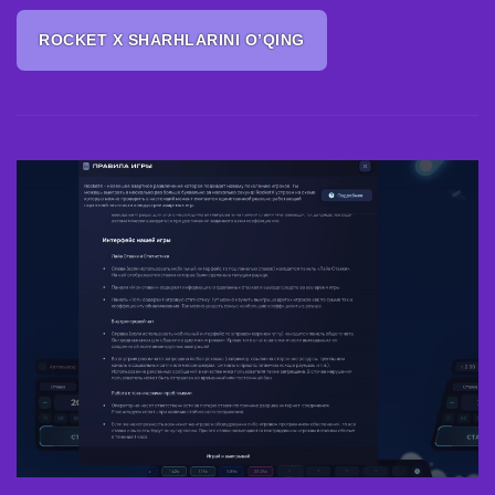
ROCKET X SHARHLARINI O’QING