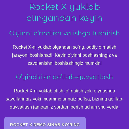
Rocket X yuklab
olingandan keyin
O’yinni o’rnatish va ishga tushirish
Rocket X-ni yuklab olgandan so’ng, oddiy o’rnatish
jarayoni boshlanadi. Keyin o’yinni boshlashingiz va
zavqlanishni boshlashingiz mumkin!
O’yinchilar qo’llab-quvvatlash
Rocket X-ni yuklab olish, o’rnatish yoki o’ynashda
savollaringiz yoki muammolaringiz bo’lsa, bizning qo’llab-
quvvatlash jamoamiz yordam berish uchun shu yerda.
ROCKET X DEMO SINAB KO’RING