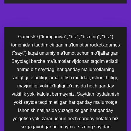
GamesIO ("kompaniya", "biz", "bizning", "biz")
tomonidan taqdim etilgan ma'lumotlar rocketx.games
("sayt") faqat umumiy ma'lumot uchun mo'ljallangan.
Saytdagi barcha ma'lumotlar vijdonan taqdim etiladi,
ammo biz saytdagi har qanday ma'lumotlarning
aniqligi, etarliligi, amal qilish muddati, ishonchliligi,
mavjudligi yoki to'liqligi to'g'risida hech qanday
vakillik yoki kafolat bermaymiz. Saytdan foydalanish
yoki saytda taqdim etilgan har qanday ma'lumotga
ishonish natijasida yuzaga kelgan har qanday
yo'qotish yoki zarar uchun hech qanday holatda biz
sizga javobgar bo'lmaymiz. sizning saytdan