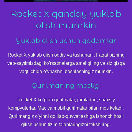
Rocket X qanday yuklab
olish mumkin
Yuklab olish uchun qadamlar
Rocket X yuklab olish oddiy va tushunarli. Faqat bizning
veb-saytimizdagi ko’rsatmalarga amal qiling va siz qisqa
vaqt ichida o’ynashni boshlashingiz mumkin.
Qurilmaning mosligi
Rocket X ko’plab qurilmalar, jumladan, shaxsiy
kompyuterlar, Mac va mobil qurilmalar bilan mos keladi.
Qurilmangiz o’yinni qo’llab-quvvatlashiga ishonch hosil
qilish uchun tizim talablaringizni tekshiring.